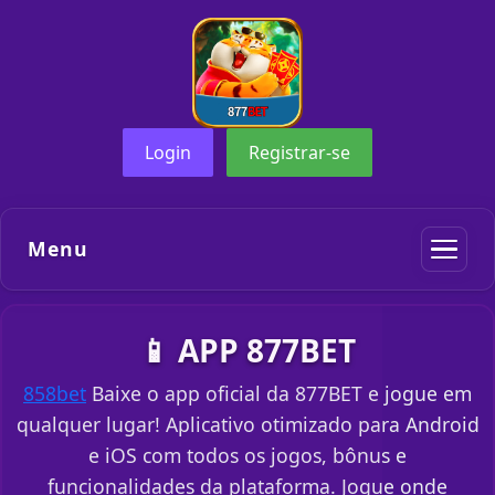
Login
Registrar-se
Menu
📱 APP 877BET
858bet
Baixe o app oficial da 877BET e jogue em
qualquer lugar! Aplicativo otimizado para Android
e iOS com todos os jogos, bônus e
funcionalidades da plataforma. Jogue onde