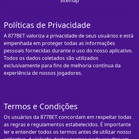
Sitemap
Políticas de Privacidade
A 877BET valoriza a privacidade de seus usuários e está
empenhada em proteger todas as informações
pessoais fornecidas durante o uso do nosso aplicativo.
Todos os dados coletados são utilizados
exclusivamente para fins de melhoria contínua da
experiência de nossos jogadores.
Termos e Condições
Os usuários da 877BET concordam em respeitar todas
as regras e regulamentos estabelecidos. É importante
ler e entender todos os termos antes de utilizar nosso