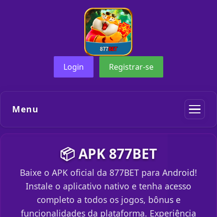
Login
Registrar-se
Menu
📦 APK 877BET
Baixe o APK oficial da 877BET para Android!
Instale o aplicativo nativo e tenha acesso
completo a todos os jogos, bônus e
funcionalidades da plataforma. Experiência