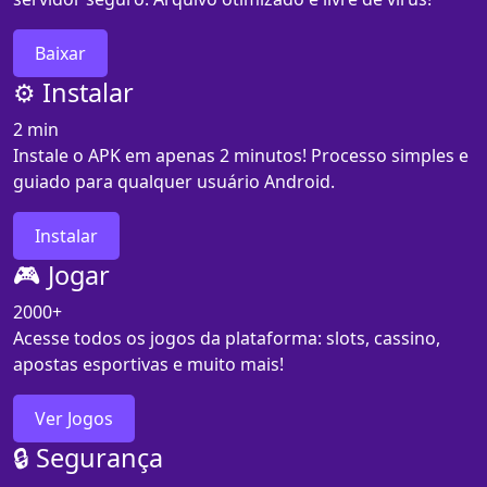
Baixar
⚙️ Instalar
2 min
Instale o APK em apenas 2 minutos! Processo simples e
guiado para qualquer usuário Android.
Instalar
🎮 Jogar
2000+
Acesse todos os jogos da plataforma: slots, cassino,
apostas esportivas e muito mais!
Ver Jogos
🔒 Segurança