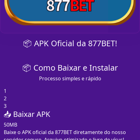
📦 APK Oficial da 877BET!
📦 Como Baixar e Instalar
Processo simples e rápido
1
2
3
📥 Baixar APK
50MB
Baixe o APK oficial da 877BET diretamente do nosso
servidor seguro. Arquivo otimizado e livre de vírus!