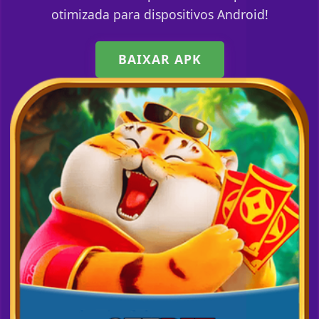
otimizada para dispositivos Android!
BAIXAR APK