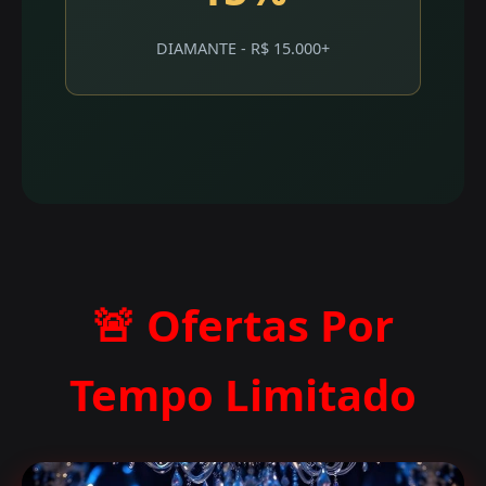
DIAMANTE - R$ 15.000+
🚨 Ofertas Por
Tempo Limitado