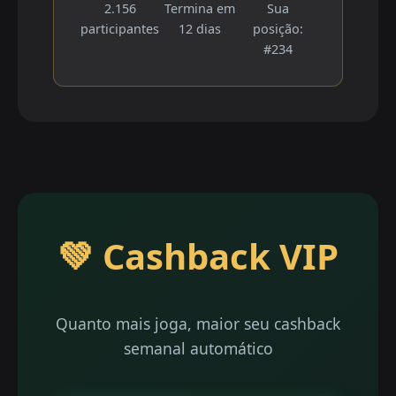
2.156
Termina em
Sua
participantes
12 dias
posição:
#234
💚 Cashback VIP
Quanto mais joga, maior seu cashback
semanal automático