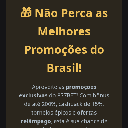
🎁 Não Perca as
Melhores
Promoções do
Brasil!
Aproveite as
promoções
exclusivas
do 877BET! Com bônus
de até 200%, cashback de 15%,
torneios épicos e
ofertas
relâmpago
, esta é sua chance de