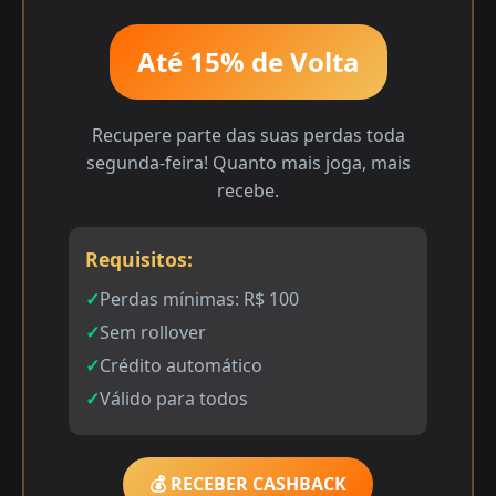
Até 15% de Volta
Recupere parte das suas perdas toda
segunda-feira! Quanto mais joga, mais
recebe.
Requisitos:
Perdas mínimas: R$ 100
Sem rollover
Crédito automático
Válido para todos
💰 RECEBER CASHBACK