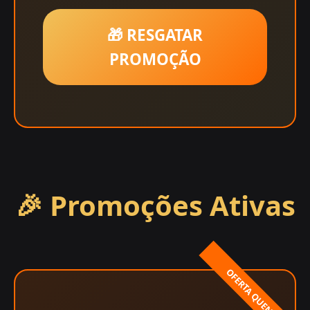
🎁 RESGATAR
PROMOÇÃO
🎉 Promoções Ativas