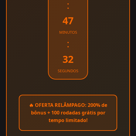
:
47
MINUTOS
:
32
SEGUNDOS
🔥
OFERTA RELÂMPAGO:
200% de
bônus + 100 rodadas grátis por
tempo limitado!