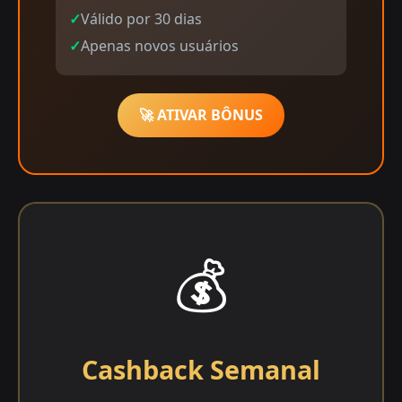
Válido por 30 dias
Apenas novos usuários
🚀 ATIVAR BÔNUS
💰
Cashback Semanal