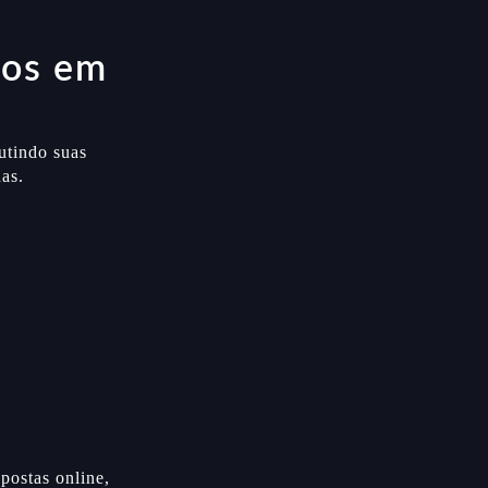
tos em
utindo suas
das.
postas online,