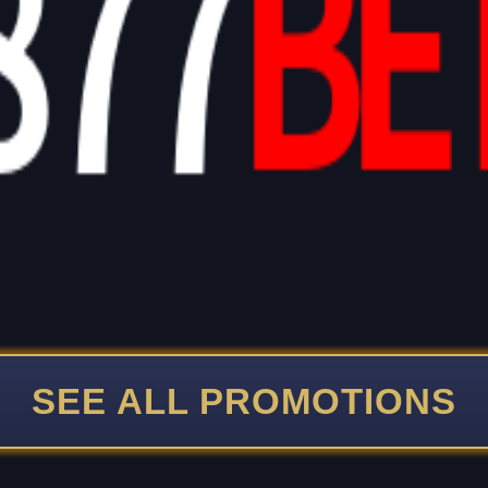
SEE ALL PROMOTIONS