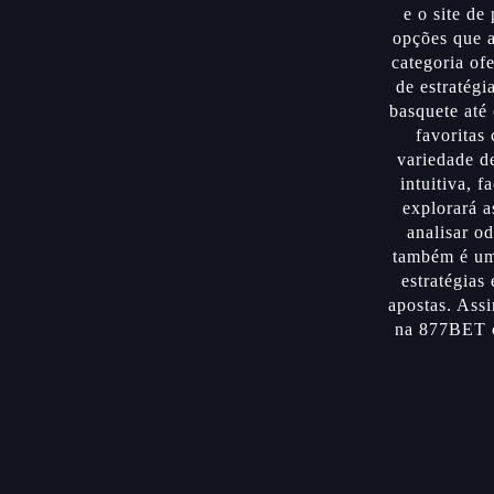
e o site d
opções que a
categoria of
de estratégi
basquete até
favoritas 
variedade d
intuitiva, 
explorará a
analisar od
também é um 
estratégias
apostas. Ass
na 877BET c