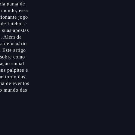
la gama de
o mundo, essa
cionante jogo
 de futebol e
 suas apostas
as. Além da
a de usuário
 Este artigo
s sobre como
ração social
us palpites e
em torno das
ia de eventos
no mundo das