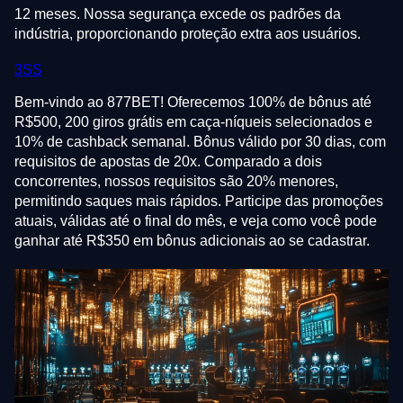
12 meses. Nossa segurança excede os padrões da
indústria, proporcionando proteção extra aos usuários.
3SS
Bem-vindo ao 877BET! Oferecemos 100% de bônus até
R$500, 200 giros grátis em caça-níqueis selecionados e
10% de cashback semanal. Bônus válido por 30 dias, com
requisitos de apostas de 20x. Comparado a dois
concorrentes, nossos requisitos são 20% menores,
permitindo saques mais rápidos. Participe das promoções
atuais, válidas até o final do mês, e veja como você pode
ganhar até R$350 em bônus adicionais ao se cadastrar.